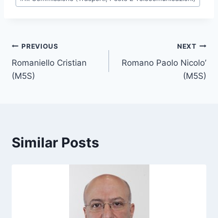
o
s
t
T
Post
PREVIOUS
NEXT
a
Romaniello Cristian
Romano Paolo Nicolo’
navigation
g
(M5S)
(M5S)
s
:
Similar Posts