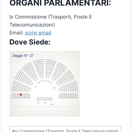
ORGANI PARLAMENTARI:
Ix Commissione (Trasporti, Poste E
Telecomunicazioni)
Email:
scrivi email
Dove Siede:
P
#
Ix Commissione (Trasporti, Poste E Telecomunicazioni)