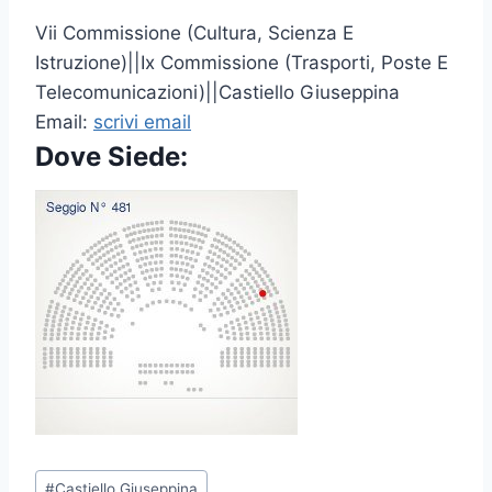
Vii Commissione (Cultura, Scienza E
Istruzione)||Ix Commissione (Trasporti, Poste E
Telecomunicazioni)||Castiello Giuseppina
Email:
scrivi email
Dove Siede:
P
#
Castiello Giuseppina