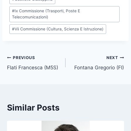
o
#
Ix Commissione (Trasporti, Poste E
s
Telecomunicazioni)
t
T
#
Vii Commissione (Cultura, Scienza E Istruzione)
a
g
s
Post
PREVIOUS
NEXT
:
Flati Francesca (M5S)
Fontana Gregorio (FI)
navigation
Similar Posts