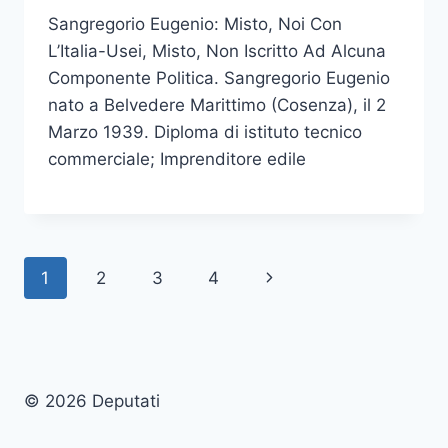
Sangregorio Eugenio: Misto, Noi Con
L’Italia-Usei, Misto, Non Iscritto Ad Alcuna
Componente Politica. Sangregorio Eugenio
nato a Belvedere Marittimo (Cosenza), il 2
Marzo 1939. Diploma di istituto tecnico
commerciale; Imprenditore edile
Page
Next
1
2
3
4
navigation
Page
© 2026 Deputati