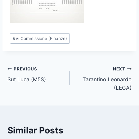
P
#
Vi Commissione (Finanze)
o
s
t
T
Post
PREVIOUS
NEXT
a
Sut Luca (M5S)
Tarantino Leonardo
navigation
g
(LEGA)
s
:
Similar Posts