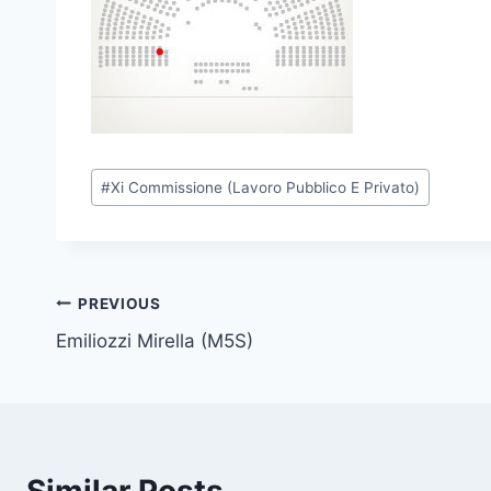
P
#
Xi Commissione (Lavoro Pubblico E Privato)
o
s
t
T
Post
PREVIOUS
a
Emiliozzi Mirella (M5S)
navigation
g
s
: