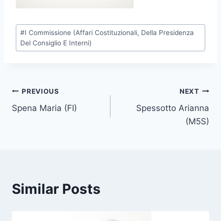
P
#
I Commissione (Affari Costituzionali, Della Presidenza
o
Del Consiglio E Interni)
s
t
T
Post
PREVIOUS
NEXT
a
g
Spena Maria (FI)
Spessotto Arianna
navigation
s
(M5S)
:
Similar Posts