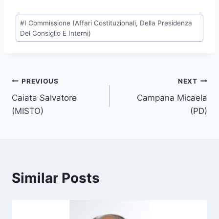
P
#
I Commissione (Affari Costituzionali, Della Presidenza
o
Del Consiglio E Interni)
s
t
T
Post
PREVIOUS
NEXT
a
g
Caiata Salvatore
Campana Micaela
navigation
s
(MISTO)
(PD)
:
Similar Posts