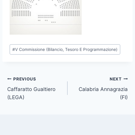
P
#
V Commissione (Bilancio, Tesoro E Programmazione)
o
s
t
T
Post
PREVIOUS
NEXT
a
Caffaratto Gualtiero
Calabria Annagrazia
navigation
g
(LEGA)
(FI)
s
: