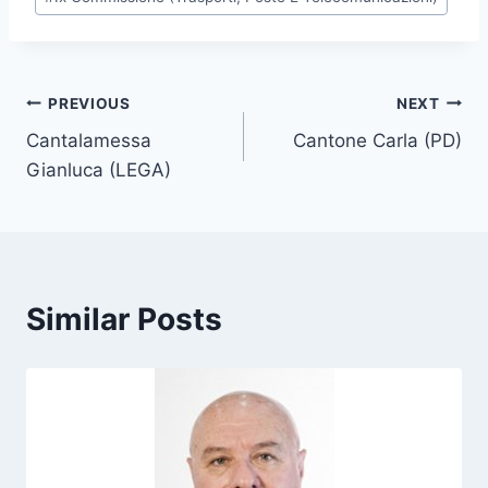
o
s
t
T
Post
PREVIOUS
NEXT
a
Cantalamessa
Cantone Carla (PD)
navigation
g
Gianluca (LEGA)
s
:
Similar Posts