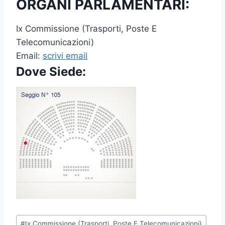
ORGANI PARLAMENTARI:
Ix Commissione (Trasporti, Poste E
Telecomunicazioni)
Email:
scrivi email
Dove Siede:
P
#
Ix Commissione (Trasporti, Poste E Telecomunicazioni)