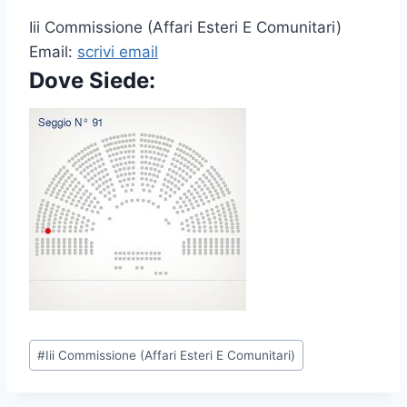
Iii Commissione (Affari Esteri E Comunitari)
Email:
scrivi email
Dove Siede:
P
#
Iii Commissione (Affari Esteri E Comunitari)
o
s