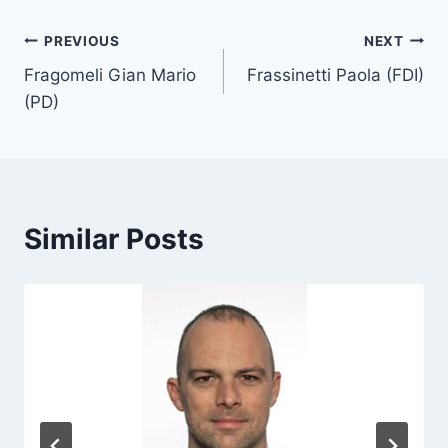
t
T
Post
PREVIOUS
NEXT
a
Fragomeli Gian Mario
Frassinetti Paola (FDI)
navigation
g
(PD)
s
:
Similar Posts