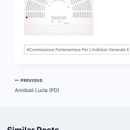
P
#
Commissione Parlamentare Per L'Indirizzo Generale E L
o
s
t
T
Post
PREVIOUS
a
Annibali Lucia (PD)
navigation
g
s
: