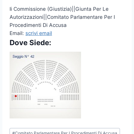
Ii Commissione (Giustizia)||Giunta Per Le
Autorizzazioni||Comitato Parlamentare Per I
Procedimenti Di Accusa
Email:
scrivi email
Dove Siede:
P
#
Comitato Parlamentare Per I Procedimenti Di Accusa