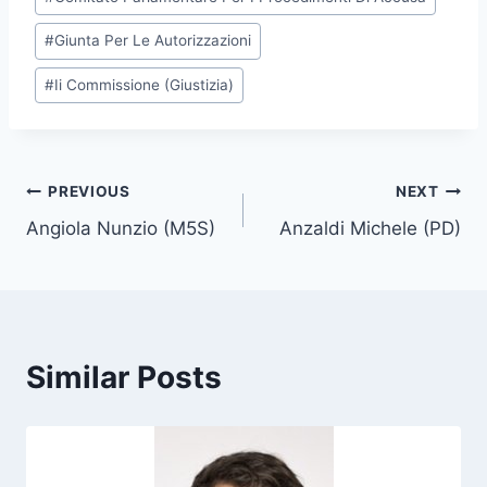
o
#
Giunta Per Le Autorizzazioni
s
t
#
Ii Commissione (Giustizia)
T
a
g
s
Post
PREVIOUS
NEXT
:
Angiola Nunzio (M5S)
Anzaldi Michele (PD)
navigation
Similar Posts