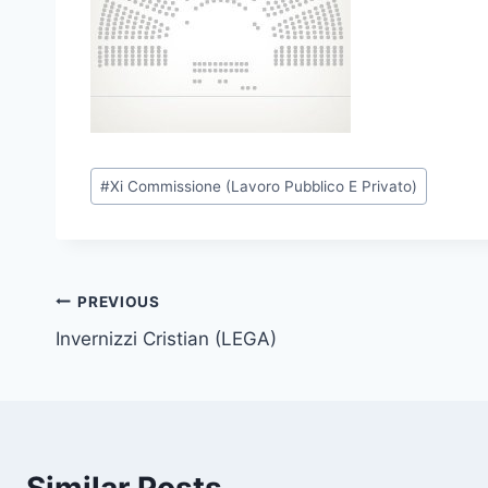
P
#
Xi Commissione (Lavoro Pubblico E Privato)
o
s
t
T
Post
PREVIOUS
a
Invernizzi Cristian (LEGA)
navigation
g
s
: