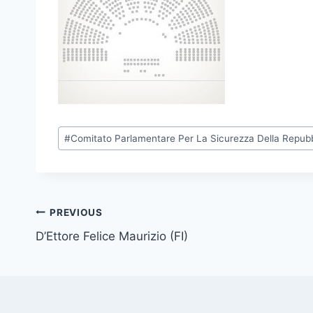
P
#
Comitato Parlamentare Per La Sicurezza Della Repubb
o
s
t
T
Post
PREVIOUS
a
D’Ettore Felice Maurizio (FI)
navigation
g
s
: