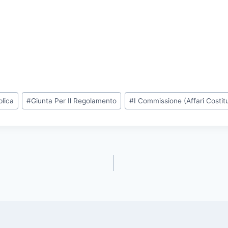
lica
#
Giunta Per Il Regolamento
#
I Commissione (Affari Costitu