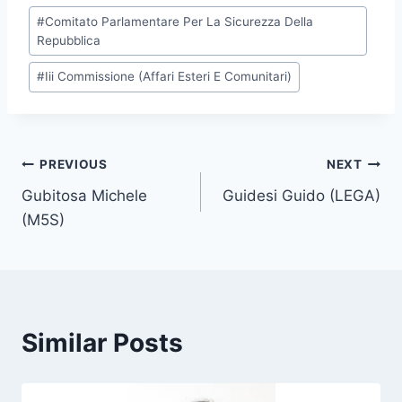
P
#
Comitato Parlamentare Per La Sicurezza Della
o
Repubblica
s
#
Iii Commissione (Affari Esteri E Comunitari)
t
T
a
g
Post
PREVIOUS
NEXT
s
Gubitosa Michele
Guidesi Guido (LEGA)
navigation
:
(M5S)
Similar Posts