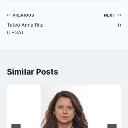
t
T
Post
PREVIOUS
NEXT
a
Tateo Anna Rita
()
navigation
g
(LEGA)
s
:
Similar Posts