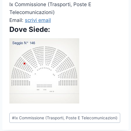
Ix Commissione (Trasporti, Poste E
Telecomunicazioni)
Email:
scrivi email
Dove Siede:
P
#
Ix Commissione (Trasporti, Poste E Telecomunicazioni)
o
s