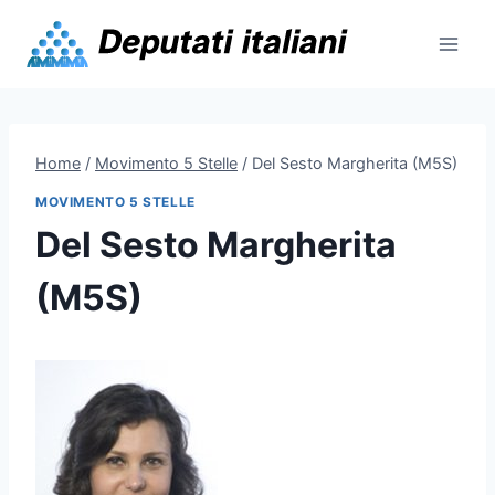
Skip
to
content
Home
/
Movimento 5 Stelle
/
Del Sesto Margherita (M5S)
MOVIMENTO 5 STELLE
Del Sesto Margherita
(M5S)