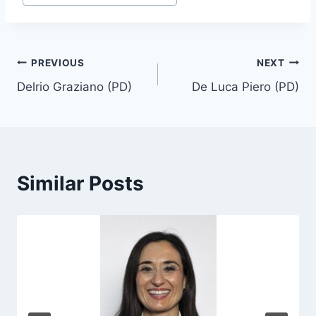
o
s
t
T
Post
PREVIOUS
NEXT
a
Delrio Graziano (PD)
De Luca Piero (PD)
navigation
g
s
:
Similar Posts