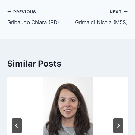
a
Post
PREVIOUS
NEXT
g
Gribaudo Chiara (PD)
Grimaldi Nicola (M5S)
s
navigation
:
Similar Posts