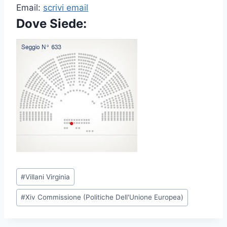
Email:
scrivi email
Dove Siede:
P
#
Villani Virginia
o
#
Xiv Commissione (Politiche Dell'Unione Europea)
s
t
T