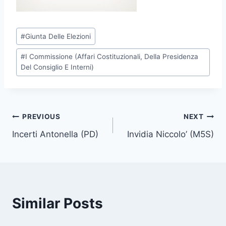
P
#
Giunta Delle Elezioni
o
#
I Commissione (Affari Costituzionali, Della Presidenza
s
Del Consiglio E Interni)
t
T
a
g
Post
PREVIOUS
NEXT
s
Incerti Antonella (PD)
Invidia Niccolo’ (M5S)
navigation
:
Similar Posts