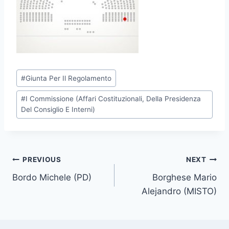
P
#
Giunta Per Il Regolamento
o
#
I Commissione (Affari Costituzionali, Della Presidenza
s
Del Consiglio E Interni)
t
T
a
g
Post
PREVIOUS
NEXT
s
Bordo Michele (PD)
Borghese Mario
navigation
:
Alejandro (MISTO)