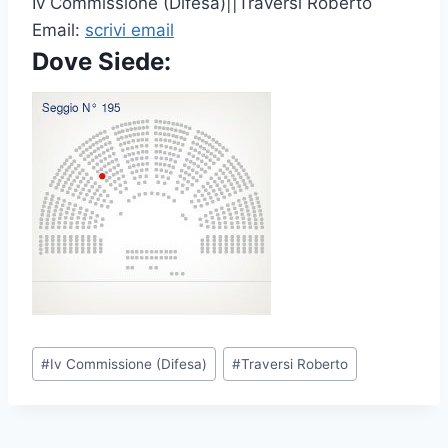
Iv Commissione (Difesa)||Traversi Roberto
Email:
scrivi email
Dove Siede:
P
#
Iv Commissione (Difesa)
#
Traversi Roberto
o
s
t