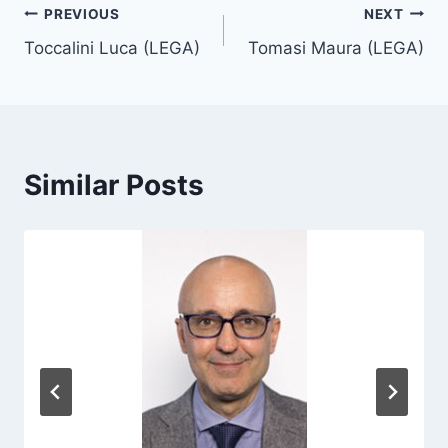
T
Post
PREVIOUS
NEXT
a
Toccalini Luca (LEGA)
Tomasi Maura (LEGA)
navigation
g
s
:
Similar Posts