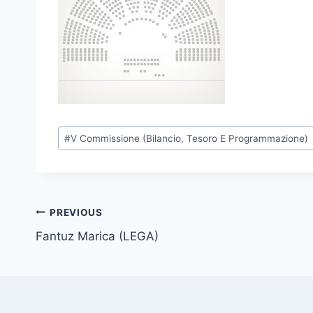
P
#
V Commissione (Bilancio, Tesoro E Programmazione)
o
s
t
T
Post
PREVIOUS
a
Fantuz Marica (LEGA)
navigation
g
s
: