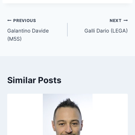
s
t
T
Post
PREVIOUS
NEXT
a
Galantino Davide
Galli Dario (LEGA)
navigation
g
(M5S)
s
:
Similar Posts