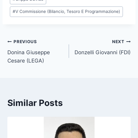
o
#
V Commissione (Bilancio, Tesoro E Programmazione)
s
t
T
a
Post
PREVIOUS
NEXT
g
Donina Giuseppe
Donzelli Giovanni (FDI)
s
navigation
Cesare (LEGA)
:
Similar Posts