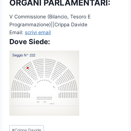
ORGANI PARLAMENTARI:
V Commissione (Bilancio, Tesoro E
Programmazione)||Crippa Davide
Email:
scrivi email
Dove Siede:
P
#
Crippa Davide