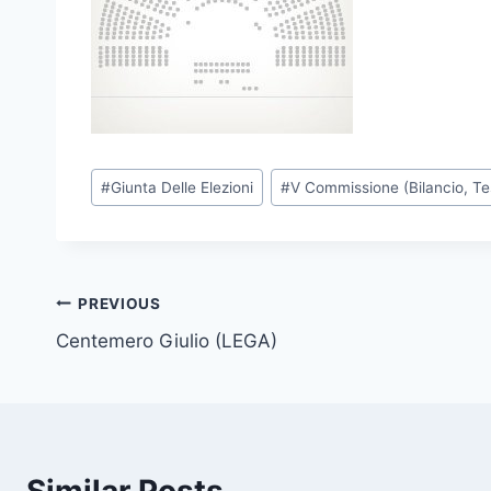
P
#
Giunta Delle Elezioni
#
V Commissione (Bilancio, T
o
s
t
T
Post
PREVIOUS
a
Centemero Giulio (LEGA)
navigation
g
s
: