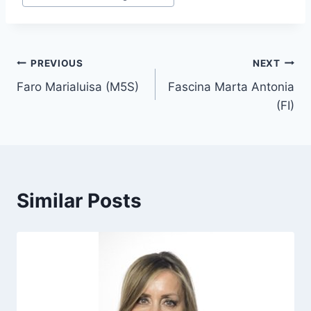
o
s
t
T
Post
PREVIOUS
NEXT
a
Faro Marialuisa (M5S)
Fascina Marta Antonia
navigation
g
(FI)
s
:
Similar Posts