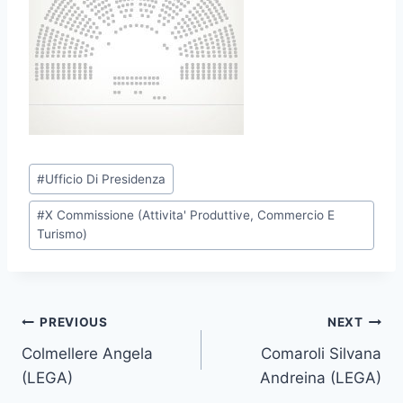
P
#
Ufficio Di Presidenza
o
#
X Commissione (Attivita' Produttive, Commercio E
s
Turismo)
t
T
a
g
Post
PREVIOUS
NEXT
s
Colmellere Angela
Comaroli Silvana
navigation
:
(LEGA)
Andreina (LEGA)