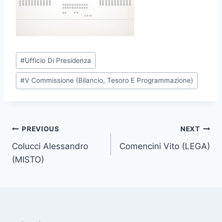
P
#
Ufficio Di Presidenza
o
#
V Commissione (Bilancio, Tesoro E Programmazione)
s
t
T
a
Post
PREVIOUS
NEXT
g
Colucci Alessandro
Comencini Vito (LEGA)
s
navigation
(MISTO)
: