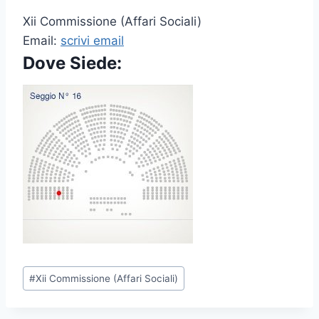
Xii Commissione (Affari Sociali)
Email:
scrivi email
Dove Siede:
P
#
Xii Commissione (Affari Sociali)
o
s