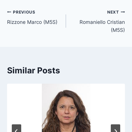
t
T
Post
PREVIOUS
NEXT
a
Rizzone Marco (M5S)
Romaniello Cristian
navigation
g
(M5S)
s
:
Similar Posts