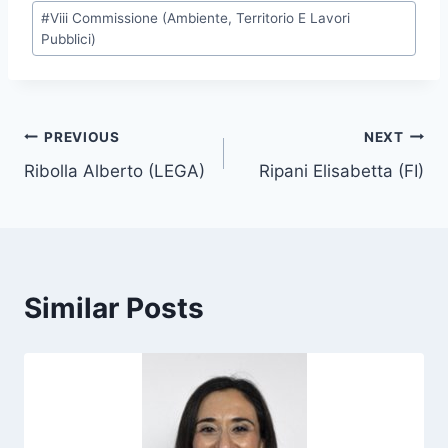
P
#
Viii Commissione (Ambiente, Territorio E Lavori
o
Pubblici)
s
t
T
Post
PREVIOUS
NEXT
a
g
Ribolla Alberto (LEGA)
Ripani Elisabetta (FI)
navigation
s
:
Similar Posts