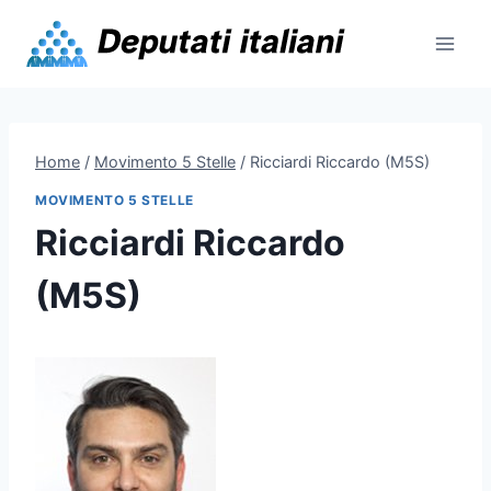
Skip
to
content
Home
/
Movimento 5 Stelle
/
Ricciardi Riccardo (M5S)
MOVIMENTO 5 STELLE
Ricciardi Riccardo
(M5S)