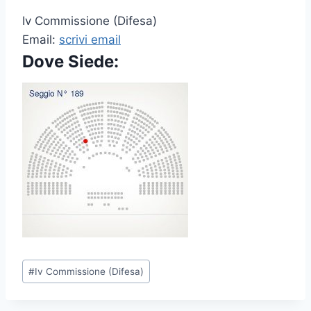
Iv Commissione (Difesa)
Email:
scrivi email
Dove Siede:
P
#
Iv Commissione (Difesa)
o
s