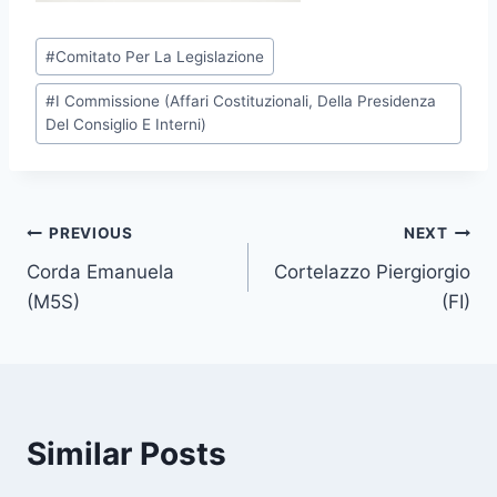
P
#
Comitato Per La Legislazione
o
#
I Commissione (Affari Costituzionali, Della Presidenza
s
Del Consiglio E Interni)
t
T
a
g
Post
PREVIOUS
NEXT
s
Corda Emanuela
Cortelazzo Piergiorgio
navigation
:
(M5S)
(FI)
Similar Posts