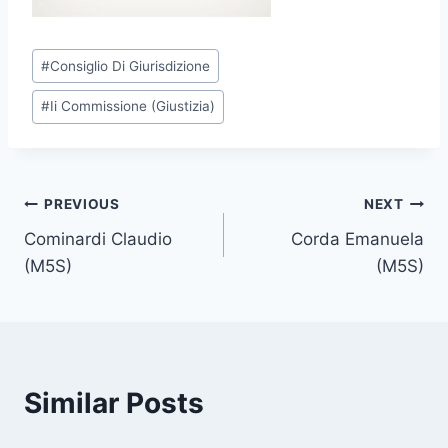
P
#
Consiglio Di Giurisdizione
o
#
Ii Commissione (Giustizia)
s
t
T
a
Post
PREVIOUS
NEXT
g
Cominardi Claudio
Corda Emanuela
s
navigation
(M5S)
(M5S)
:
Similar Posts