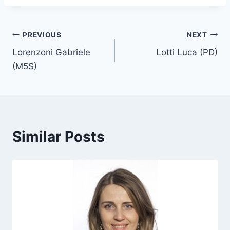
s
t
T
Post
PREVIOUS
NEXT
a
Lorenzoni Gabriele
Lotti Luca (PD)
navigation
g
(M5S)
s
:
Similar Posts