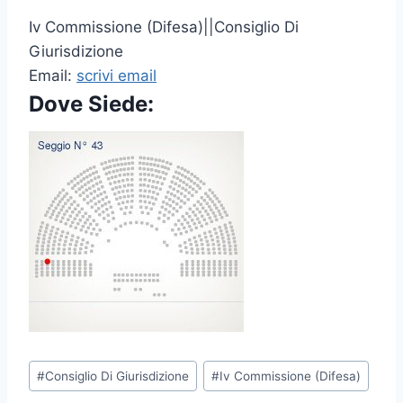
Iv Commissione (Difesa)||Consiglio Di
Giurisdizione
Email:
scrivi email
Dove Siede:
P
#
Consiglio Di Giurisdizione
#
Iv Commissione (Difesa)
o