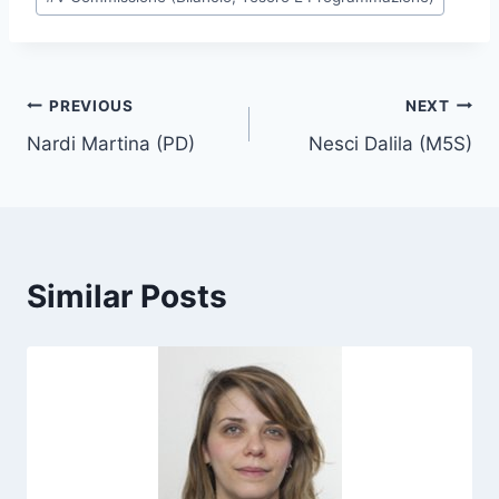
o
s
t
T
Post
PREVIOUS
NEXT
a
Nardi Martina (PD)
Nesci Dalila (M5S)
navigation
g
s
:
Similar Posts