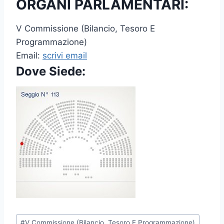
ORGANI PARLAMENTARI:
V Commissione (Bilancio, Tesoro E
Programmazione)
Email:
scrivi email
Dove Siede:
P
#
V Commissione (Bilancio, Tesoro E Programmazione)