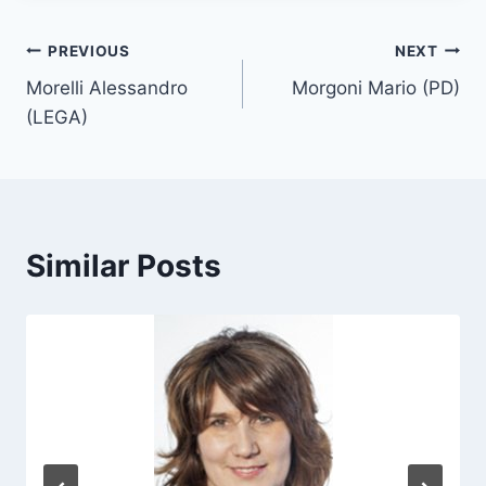
T
Post
PREVIOUS
NEXT
a
g
Morelli Alessandro
Morgoni Mario (PD)
navigation
s
(LEGA)
:
Similar Posts