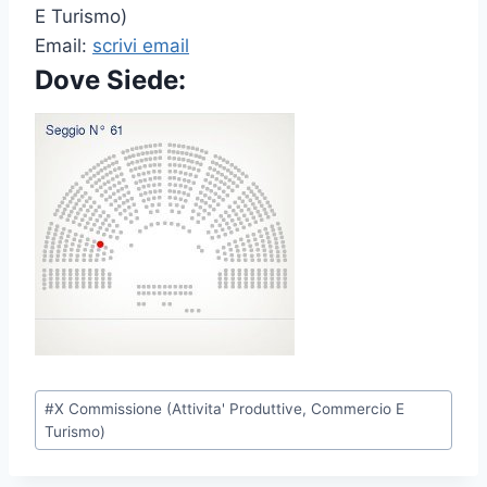
E Turismo)
Email:
scrivi email
Dove Siede:
P
#
X Commissione (Attivita' Produttive, Commercio E
o
Turismo)
s
t