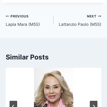
s
t
T
Post
PREVIOUS
NEXT
a
Lapia Mara (M5S)
Lattanzio Paolo (M5S)
navigation
g
s
:
Similar Posts