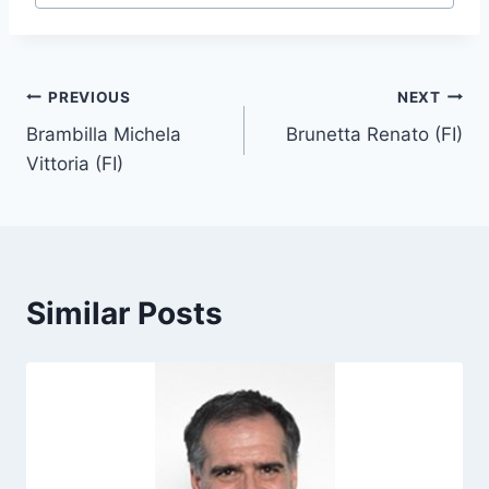
s
t
T
Post
PREVIOUS
NEXT
a
g
Brambilla Michela
Brunetta Renato (FI)
navigation
s
Vittoria (FI)
:
Similar Posts