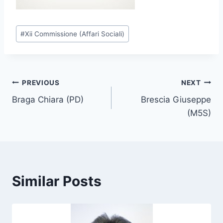
P
#
Xii Commissione (Affari Sociali)
o
s
t
T
Post
PREVIOUS
NEXT
a
Braga Chiara (PD)
Brescia Giuseppe
navigation
g
(M5S)
s
:
Similar Posts