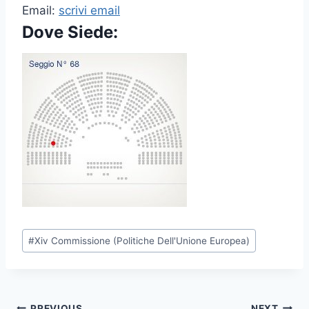
Email:
scrivi email
Dove Siede:
P
#
Xiv Commissione (Politiche Dell'Unione Europea)
o
s
t
T
PREVIOUS
NEXT