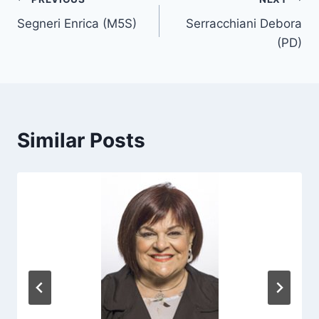
Post
a
Segneri Enrica (M5S)
Serracchiani Debora
navigation
g
(PD)
s
:
Similar Posts