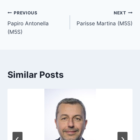
t
T
Post
PREVIOUS
NEXT
a
Papiro Antonella
Parisse Martina (M5S)
navigation
g
(M5S)
s
:
Similar Posts