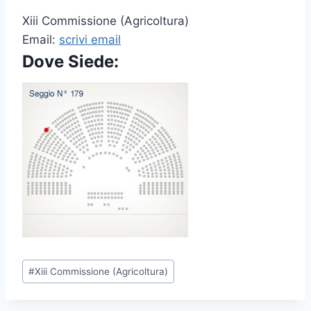
Xiii Commissione (Agricoltura)
Email:
scrivi email
Dove Siede:
P
#
Xiii Commissione (Agricoltura)
o
s