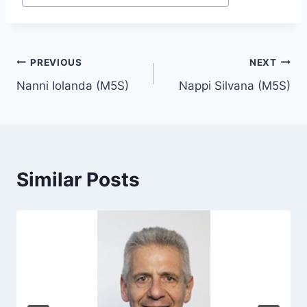
o
s
t
T
Post
PREVIOUS
NEXT
a
Nanni Iolanda (M5S)
Nappi Silvana (M5S)
navigation
g
s
:
Similar Posts