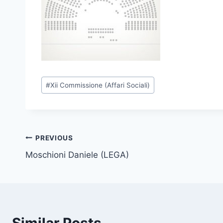
P
#
Xii Commissione (Affari Sociali)
o
s
t
T
Post
PREVIOUS
a
Moschioni Daniele (LEGA)
navigation
g
s
: