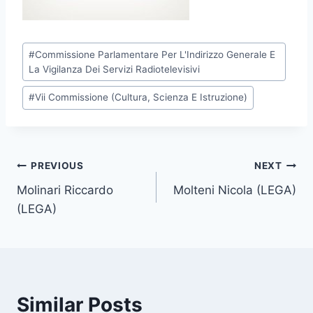
P
#
Commissione Parlamentare Per L'Indirizzo Generale E
o
La Vigilanza Dei Servizi Radiotelevisivi
s
#
Vii Commissione (Cultura, Scienza E Istruzione)
t
T
a
g
Post
PREVIOUS
NEXT
s
Molinari Riccardo
Molteni Nicola (LEGA)
navigation
:
(LEGA)
Similar Posts