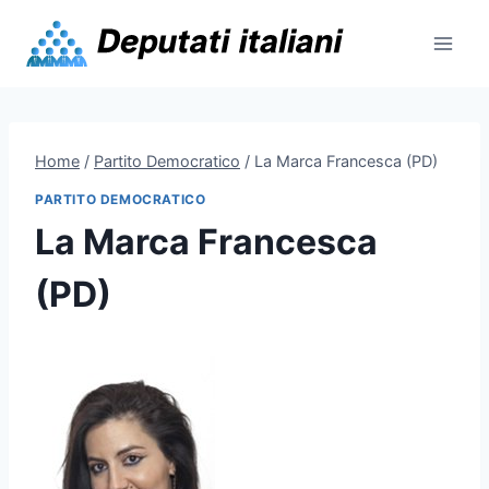
Skip
to
content
Home
/
Partito Democratico
/
La Marca Francesca (PD)
PARTITO DEMOCRATICO
La Marca Francesca
(PD)