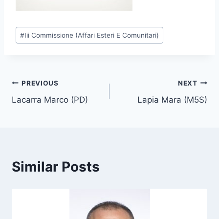
P
#
Iii Commissione (Affari Esteri E Comunitari)
o
s
t
T
Post
PREVIOUS
NEXT
a
Lacarra Marco (PD)
Lapia Mara (M5S)
navigation
g
s
:
Similar Posts