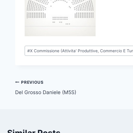
P
#
X Commissione (Attivita' Produttive, Commercio E Tu
o
s
t
T
Post
PREVIOUS
a
Del Grosso Daniele (M5S)
navigation
g
s
: