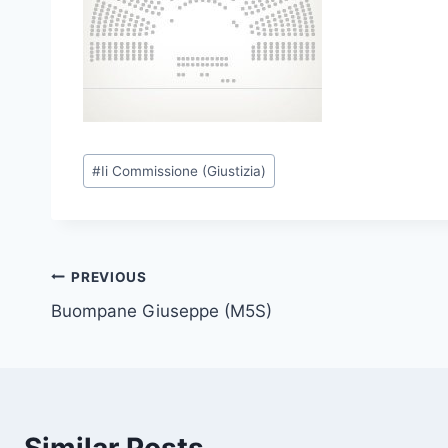
P
#
Ii Commissione (Giustizia)
o
s
t
T
Post
PREVIOUS
a
Buompane Giuseppe (M5S)
navigation
g
s
: