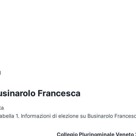
l
usinarolo Francesca
ta
abella 1. Informazioni di elezione su Businarolo Frances
Collegio Plurinominale Veneto 