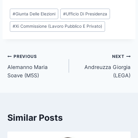
P
#
Giunta Delle Elezioni
#
Ufficio Di Presidenza
o
#
Xi Commissione (Lavoro Pubblico E Privato)
s
t
T
a
Post
PREVIOUS
NEXT
g
Alemanno Maria
Andreuzza Giorgia
s
navigation
Soave (M5S)
(LEGA)
:
Similar Posts