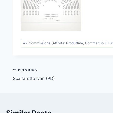
P
#
X Commissione (Attivita' Produttive, Commercio E Tu
o
s
t
T
Post
PREVIOUS
a
Scalfarotto Ivan (PD)
navigation
g
s
: