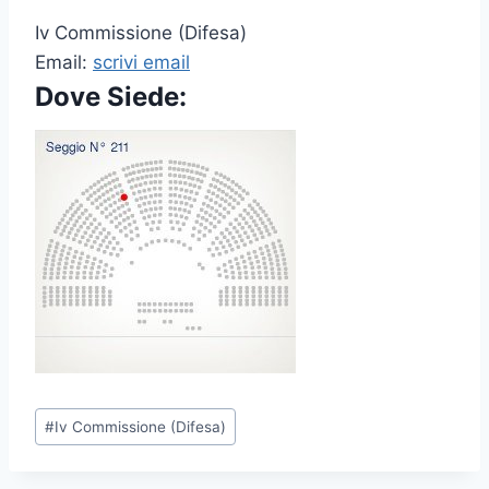
Iv Commissione (Difesa)
Email:
scrivi email
Dove Siede:
P
#
Iv Commissione (Difesa)
o
s