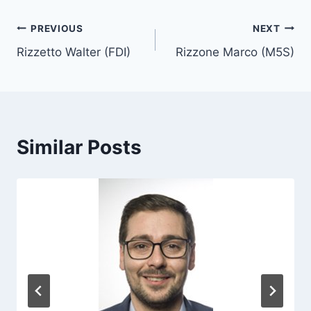
t
T
Post
PREVIOUS
NEXT
a
Rizzetto Walter (FDI)
Rizzone Marco (M5S)
navigation
g
s
:
Similar Posts